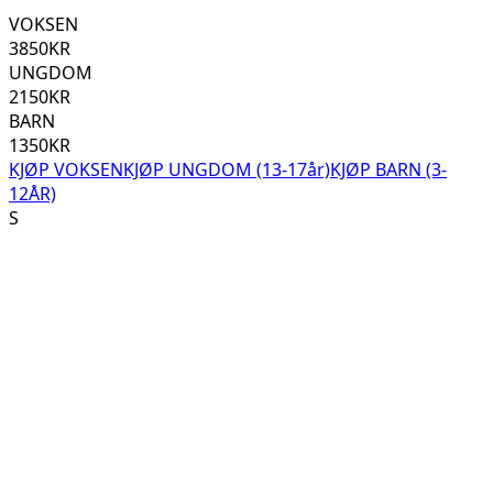
VOKSEN
3850
KR
UNGDOM
2150
KR
BARN
1350
KR
KJØP VOKSEN
KJØP UNGDOM (13-17år)
KJØP BARN (3-
12ÅR)
S